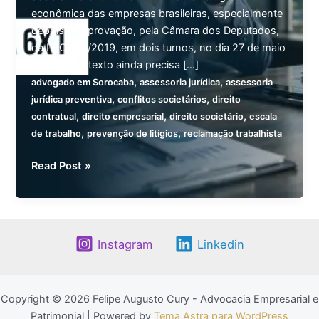
econômica das empresas brasileiras, especialmente
depois da aprovação, pela Câmara dos Deputados,
da PEC 221/2019, em dois turnos, no dia 27 de maio
de 2026. O texto ainda precisa […]
,
,
advogado em Sorocaba
assessoria jurídica
assessoria
,
,
jurídica preventiva
conflitos societários
direito
,
,
,
contratual
direito empresarial
direito societário
escala
,
,
de trabalho
prevenção de litígios
reclamação trabalhista
O
Read Post »
fim
da
escala
6×1:
Instagram
Linkedin
antes
de
ser
Copyright © 2026 Felipe Augusto Cury - Advocacia Empresarial e
uma
Patrimonial | Powered by
Tema Astra para WordPress
mudança