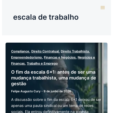
Ir
para
escala de trabalho
o
conteúdo
,
,
,
Compliance
Direito Contratual
Direito Trabalhista
,
,
Empreendedorismo
Finanças e Negócios
Negócios e
,
Finanças
Trabalho e Emprego
O fim da escala 6×1: antes de ser uma
mudança trabalhista, uma mudança de
gestão
Felipe Augusto Cury
-
9 de junho de 2026
A discussão sobre o fim da escala 6×1 deixou de ser
apenas uma pauta sindical ou um tema de redes
sociais. Ela entrou definitivamente na agenda