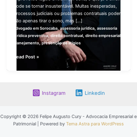
pode se tornar insustentável. Multas inesperadas,
processos judiciais ou problemas contratuais podem
não apenas tirar o sono, mas […]
,
,
advogado em Sorocaba
assessoria jurídica
assessoria
,
,
,
jurídica preventiva
direito contratual
direito empresarial
,
planejamento
prevenção de litígios
2025
Read Post »
está
chegando:
sua
empresa
Instagram
Linkedin
está
preparada
para
crescer?
Copyright © 2026 Felipe Augusto Cury - Advocacia Empresarial e
Patrimonial | Powered by
Tema Astra para WordPress