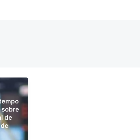
Sobre mim
Áreas de atuação
Artigos
Agende sua
 tempo
r sobre
al de
 de