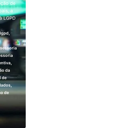
eção de
ais, a
 à LGPD
,
lgpd
m
sessoria
ssoria
,
entiva
ão da
l de
,
dados
ão de