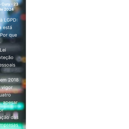
o Cury
-
23
de 2024
à LGPD:
a está
 Por que
é
Lei
oteção
essoais
 em 2018
 vigor
uatro
, apesar
or
ação das
empresas