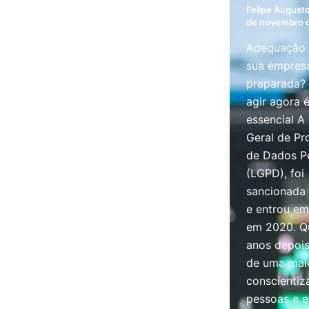
Felipe August
de novembro 
Adequação 
sua empres
preparada?
agir agora 
essencial A 
Geral de Pr
de Dados P
(LGPD), foi
sancionada
e entrou em
em 2020. Q
anos depois
de uma mai
conscientiz
pessoas e 