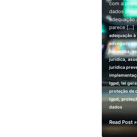
com a prot
dados pesso
adequação
parece […]
adequação à 
advogado e
,
Sorocaba
as
,
jurídica
asse
jurídica prev
implementaç
,
lgpd
lei gera
proteção de 
,
lgpd
proteç
dados
Ainda
Read Post »
há