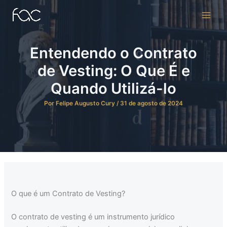
Ir
para
o
conteúdo
Entendendo o Contrato
de Vesting: O Que É e
Quando Utilizá-lo
Por
Felipe Augusto Cury
/
31 de agosto de 2024
O que é um Contrato de Vesting?
O contrato de vesting é um instrumento jurídico