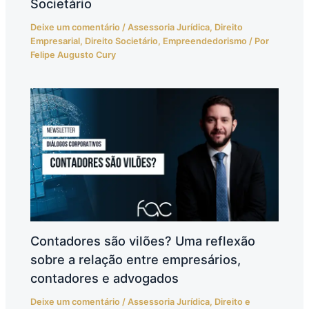
Societário
Deixe um comentário
/
Assessoria Jurídica
,
Direito
Empresarial
,
Direito Societário
,
Empreendedorismo
/ Por
Felipe Augusto Cury
Contadores são vilões? Uma reflexão
sobre a relação entre empresários,
contadores e advogados
Deixe um comentário
/
Assessoria Jurídica
,
Direito e