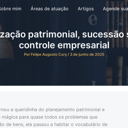
Sobre mim
Áreas de atuação
Artigos
Agende sua
ização patrimonial, sucessão 
controle empresarial
Por
Felipe Augusto Cury
/
3 de junho de 2025
ornou a queridinha do planejamento patrimonial e
o mágica para quase todos os problemas que
o de bens, ela passou a habitar o vocabulário de