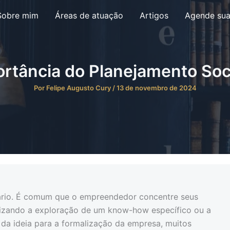
Sobre mim
Áreas de atuação
Artigos
Agende sua
rtância do Planejamento Soc
Por
Felipe Augusto Cury
/
13 de novembro de 2024
tário. É comum que o empreendedor concentre seus
rizando a exploração de um know-how específico ou a
 da ideia para a formalização da empresa, muitos